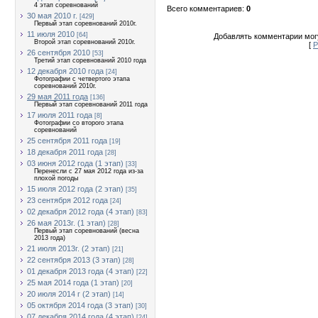
4 этап соревнований
Всего комментариев
:
0
30 мая 2010 г.
[429]
Первый этап соревнований 2010г.
11 июля 2010
[64]
Добавлять комментарии могу
Второй этап соревнований 2010г.
[
Р
26 сентября 2010
[53]
Третий этап соревнований 2010 года
12 декабря 2010 года
[24]
Фотографии с четвертого этапа
соревнований 2010г.
29 мая 2011 года
[136]
Первый этап соревнований 2011 года
17 июля 2011 года
[8]
Фотографии со второго этапа
соревнований
25 сентября 2011 года
[19]
18 декабря 2011 года
[28]
03 июня 2012 года (1 этап)
[33]
Перенесли с 27 мая 2012 года из-за
плохой погоды
15 июля 2012 года (2 этап)
[35]
23 сентября 2012 года
[24]
02 декабря 2012 года (4 этап)
[83]
26 мая 2013г. (1 этап)
[28]
Первый этап соревнований (весна
2013 года)
21 июля 2013г. (2 этап)
[21]
22 сентября 2013 (3 этап)
[28]
01 декабря 2013 года (4 этап)
[22]
25 мая 2014 года (1 этап)
[20]
20 июля 2014 г (2 этап)
[14]
05 октября 2014 года (3 этап)
[30]
07 декабря 2014 года (4 этап)
[24]