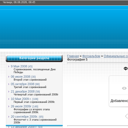
Четверг, 06.08.2026, 09:45
Главная
»
Фотоальбом
»
Официальные со
Категории раздела
Фотография 5
9 Мая 2008
[45]
Ф
Соревнования, посвященные Дню
Победы
06 июля 2008
[30]
Второй этап соревнований
05 октября 2008
[86]
Третий этап соревнований
21 декабря 2008
[58]
Четвертый этап соревнований 2008г
10 Мая 2009 г.
[106]
Добавлен
Первый этап соревнований 2009г.
16
26 июля 2009г
[146]
Фотографии со второго этапа
соревнований 2009г.
20 сентября 2009г.
[95]
Фотоотчет с 3 этапа соревнований
2009г
13 декабря 2009 г.
[93]