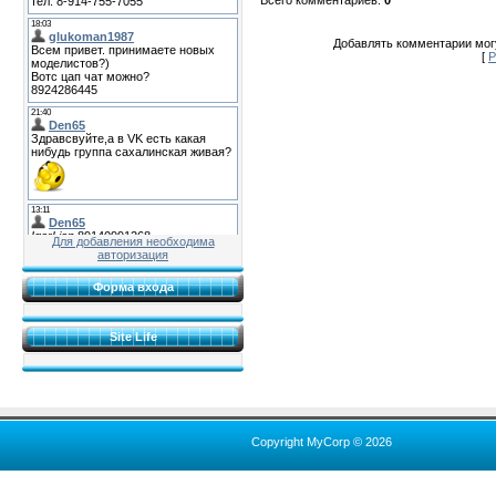
Добавлять комментарии могу
[
Р
Для добавления необходима
авторизация
Форма входа
Site Life
Copyright MyCorp © 2026