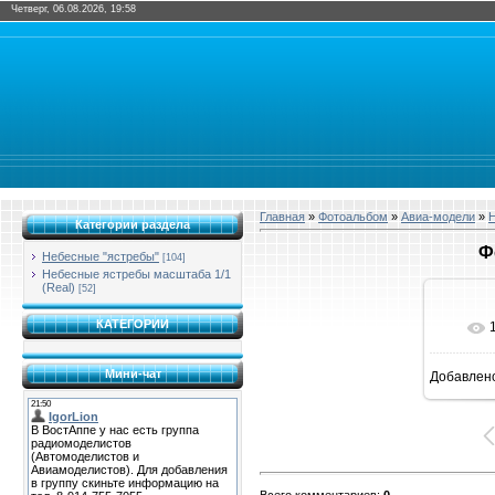
Четверг, 06.08.2026, 19:58
Главная
»
Фотоальбом
»
Авиа-модели
»
Н
Категории раздела
Ф
Небесные "ястребы"
[104]
Небесные ястребы масштаба 1/1
(Real)
[52]
КАТЕГОРИИ
Мини-чат
Добавлен
16
Всего комментариев
:
0