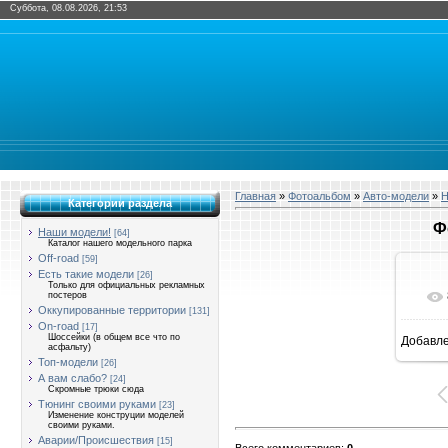
Суббота, 08.08.2026, 21:53
Главная
»
Фотоальбом
»
Авто-модели
»
Н
Категории раздела
Ф
Наши модели!
[64]
Каталог нашего модельного парка
Off-road
[59]
Есть такие модели
[26]
Только для официальных рекламных
постеров
Оккупированные территории
[131]
On-road
[17]
Шоссейки (в общем все что по
Добавл
1
асфальту)
Топ-модели
[26]
А вам слабо?
[24]
Скромные трюки сюда
Тюнинг своими руками
[23]
Изменение конструции моделей
своими руками.
Аварии/Происшествия
[15]
Всего комментариев
:
0