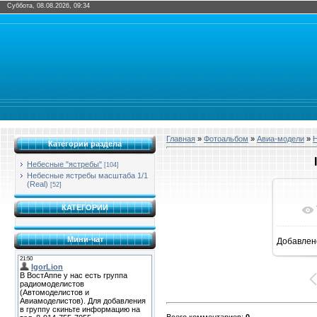
Суббота, 08.08.2026, 09:34
Главная
»
Фотоальбом
»
Авиа-модели
»
Н
Категории раздела
Небесные "ястребы"
[104]
Небесные ястребы масштаба 1/1
(Real)
[52]
КАТЕГОРИИ
Мини-чат
Добавлен
1
Всего комментариев
:
0