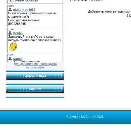
Добавлять комментарии могу
[
Р
Для добавления необходима
авторизация
Форма входа
Site Life
Copyright MyCorp © 2026