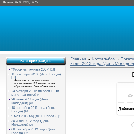
Пятница, 07.08.2026, 06:45
Главная
»
Фотоальбом
»
Покат
Категории раздела
июня 2013 года (День Молодеж
"Формула Тюнинга 2007"
[17]
11 сентября 2010г (День Города)
[11]
Фотоотчет с соревнований,
посвещенные 128 летию со дня
образования г.Южно-Сахалинск
24 октября 2010г (первая 16-ти
минутная гонка)
[4]
26 июня 2011 года (День
Молодежи)
[23]
10 сентября 2011 года (День
Добавле
16
Города)
[39]
9 мая 2012 год (День Победы)
[15]
30 июня 2012 года (День
Молодежи)
[29]
08 сентября 2012 года (День
Города)
[52]