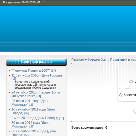
Воскресенье, 09.08.2026, 01:14
Главная
»
Фотоальбом
»
Покатушки и не
Категории раздела
"Формула Тюнинга 2007"
[17]
11 сентября 2010г (День Города)
[11]
Фотоотчет с соревнований,
посвещенные 128 летию со дня
образования г.Южно-Сахалинск
24 октября 2010г (первая 16-ти
Добавлен
минутная гонка)
[4]
28
26 июня 2011 года (День
Молодежи)
[23]
10 сентября 2011 года (День
Города)
[39]
9 мая 2012 год (День Победы)
[15]
30 июня 2012 года (День
Молодежи)
[29]
Всего комментариев
:
0
08 сентября 2012 года (День
Города)
[52]