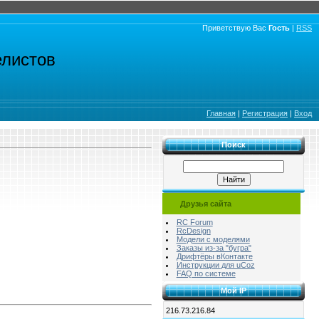
Приветствую Вас
Гость
|
RSS
елистов
Главная
|
Регистрация
|
Вход
Поиск
Друзья сайта
RC Forum
RcDesign
Модели с моделями
Заказы из-за "бугра"
Дрифтёры вКонтакте
Инструкции для uCoz
FAQ по системе
Мой IP
216.73.216.84