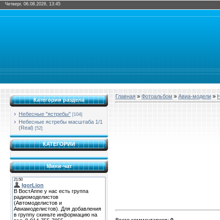
Четверг, 06.08.2026, 13:45
Главная
»
Фотоальбом
»
Авиа-модели
»
Н
Категории раздела
Небесные "ястребы"
[104]
Небесные ястребы масштаба 1/1
(Real)
[52]
КАТЕГОРИИ
Мини-чат
Всего комментариев
:
0