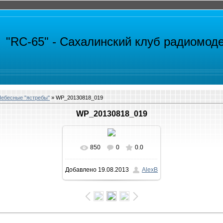
"RC-65" -
Сахалинский клуб радиомод
ебесные "ястребы"
» WP_20130818_019
WP_20130818_019
850
0
0.0
В реальном размере
Добавлено
19.08.2013
AlexB
1599x900
/ 166.5Kb